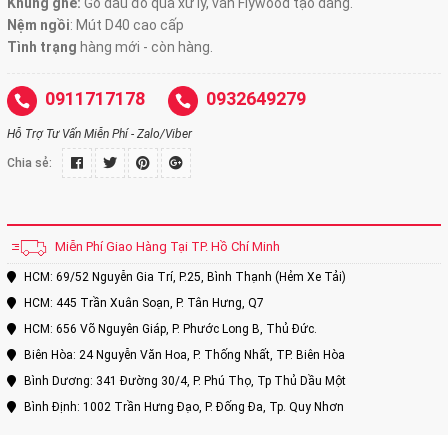
Khung ghế:
Gỗ dầu đỏ qua xử lý, ván Flywood tạo dáng.
Nệm ngồi
:
Mút D40 cao cấp
Tình trạng
hàng mới - còn hàng.
0911717178
0932649279
Hỗ Trợ Tư Vấn Miễn Phí - Zalo/Viber
Chia sẻ:
Miễn Phí Giao Hàng Tại TP. Hồ Chí Minh
HCM: 69/52 Nguyễn Gia Trí, P.25, Bình Thạnh (Hẻm Xe Tải)
HCM: 445 Trần Xuân Soạn, P. Tân Hưng, Q7
HCM: 656 Võ Nguyên Giáp, P. Phước Long B, Thủ Đức.
Biên Hòa: 24 Nguyễn Văn Hoa, P. Thống Nhất, TP. Biên Hòa
Bình Dương: 341 Đường 30/4, P. Phú Thọ, Tp Thủ Dầu Một
Bình Định: 1002 Trần Hưng Đạo, P. Đống Đa, Tp. Quy Nhơn