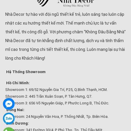
Nhà Decor tự hào với đội ngũ thiết kế trẻ, luôn sáng tạo luôn cập
nhật các xu hướng thiết kế mới. Thế mạnh chủ lực là tư vấn
thiết kế, thi công đồ gỗ. Với phương châm “Không Đâu Bằng Nhà”
Nhà Decor đã tự tin khẳng định chất lượng, dịch vụ và tính thẩm
mĩ cao trong từng chi tiết thiết kế, thi công. Luôn mang lại sự hài
lòng cho Khách Hàng!
Hệ Thống Showroom
Hồ Chí Minh:
Showroom 1: 69/52 Nguyễn Gia Trí, P.25, Q.Bình Thạnh, HCM.
Showroom 2: 445 Trần Xuân Soạn, P. Tân Hưng, Q7.
Showroom 3: 656 Võ Nguyên Giáp, P. Phước Long B, Thủ Đức.
Đồng Nai:
Showroom: 24 Nguyễn Văn Hoa, P. Thống Nhất, Tp. Biên Hòa.
Bình Dương:
Showroom: 341 Đường 30/4, P. Phú Thọ, Tp. Thủ Dầu Một.