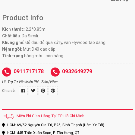
Product Info
Kích thước
:
2.2*0.85m
Chất liệu
: Da Simili.
Khung ghế:
Gỗ dầu đỏ qua xử lý, ván Flywood tạo dáng.
Nệm ngồi
:
Mút D40 cao cấp
Tình trạng
hàng mới - còn hàng.
0911717178
0932649279
Hỗ Trợ Tư Vấn Miễn Phí - Zalo/Viber
Chia sẻ:
Miễn Phí Giao Hàng Tại TP. Hồ Chí Minh
HCM: 69/52 Nguyễn Gia Trí, P.25, Bình Thạnh (Hẻm Xe Tải)
HCM: 445 Trần Xuân Soạn, P. Tân Hưng, Q7