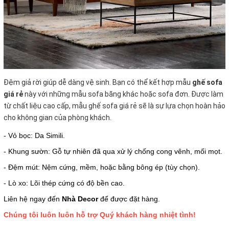
Đệm giả rời giúp dễ dàng vệ sinh. Bạn có thể kết hợp mẫu
ghế sofa
giá rẻ
này với những mẫu sofa băng khác hoặc sofa đơn. Được làm
từ chất liệu cao cấp, mẫu ghế sofa giá rẻ sẽ là sự lựa chọn hoàn hảo
cho không gian của phòng khách.
- Vỏ bọc: Da Simili.
- Khung sườn: Gỗ tự nhiên đã qua xử lý chống cong vênh, mối mọt.
- Đệm mút: Nệm cứng, mềm, hoặc bằng bông ép (tùy chọn).
- Lò xo: Lõi thép cứng có độ bền cao.
Liên hệ ngay đến
Nhà Decor
để được đặt hàng.
Chúng tôi luôn luôn hỗ trợ Quý khách hàng nhiệt tình!