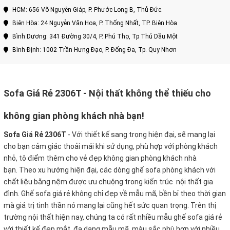
HCM: 656 Võ Nguyên Giáp, P. Phước Long B, Thủ Đức.
Biên Hòa: 24 Nguyễn Văn Hoa, P. Thống Nhất, TP. Biên Hòa
Bình Dương: 341 Đường 30/4, P. Phú Thọ, Tp Thủ Dầu Một
Bình Định: 1002 Trần Hưng Đạo, P. Đống Đa, Tp. Quy Nhơn
Sofa Giá Rẻ 2306T - Nội thất không thể thiếu cho
không gian phòng khách nhà bạn!
Sofa Giá Rẻ 2306T
-
Với thiết kế sang trọng hiện đại, sẽ mang lại
cho bạn cảm giác thoải mái khi sử dụng, phù hợp với phòng khách
nhỏ, tô điểm thêm cho vẻ đẹp không gian phòng khách nhà
bạn. Theo xu hướng hiện đại, các dòng ghế sofa phòng khách với
chất liệu bằng nệm được ưu chuộng trong kiến trúc nội thất gia
đình. Ghế sofa giá rẻ không chỉ đẹp về mẫu mã, bền bỉ theo thời gian
mà giá trị tinh thần nó mang lại cũng hết sức quan trọng. Trên thị
trường nội thất hiện nay, chúng ta có rất nhiều mẫu ghế sofa giá rẻ
với thiết kế đẹp mắt, đa dạng mẫu mã, màu sắc phù hợp với nhiều