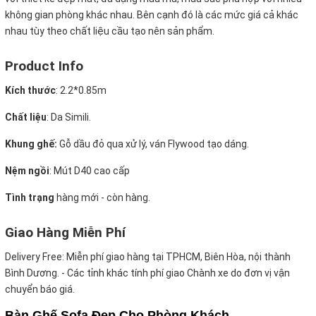
không gian phòng khác nhau. Bên cạnh đó là các mức giá cả khác
nhau tùy theo chất liệu cầu tạo nên sản phẩm.
Product Info
Kích thước
:
2.2*0.85m
Chất liệu
: Da Simili.
Khung ghế:
Gỗ dầu đỏ qua xử lý, ván Flywood tạo dáng.
Nệm ngồi
:
Mút D40 cao cấp
Tình trạng
hàng mới - còn hàng.
Giao Hàng Miễn Phí
Delivery Free:
Miễn phí giao hàng tại TPHCM, Biên Hòa, nội thành
Bình Dương. - Các tỉnh khác tính phí giao Chành xe do đơn vị vận
chuyển báo giá.
Bàn Ghế Sofa Đẹp Cho Phòng Khách