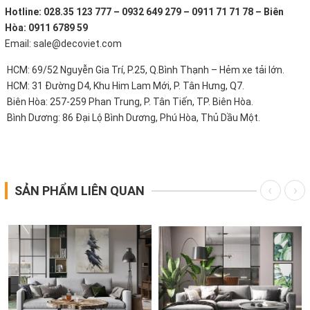
Hotline: 028.35 123 777 – 0932 649 279 – 0911 71 71 78 – Biên
Hòa: 0911 6789 59
Email: sale@decoviet.com
HCM: 69/52 Nguyễn Gia Trí, P.25, Q.Bình Thạnh – Hẻm xe tải lớn.
HCM: 31 Đường D4, Khu Him Lam Mới, P. Tân Hưng, Q7.
Biên Hòa: 257-259 Phan Trung, P. Tân Tiến, TP. Biên Hòa.
Bình Dương: 86 Đại Lộ Bình Dương, Phú Hòa, Thủ Dầu Một.
SẢN PHẨM LIÊN QUAN