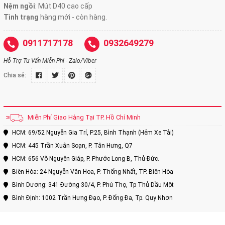
Nệm ngồi
:
Mút D40 cao cấp
Tình trạng
hàng mới - còn hàng.
0911717178
0932649279
Hỗ Trợ Tư Vấn Miễn Phí - Zalo/Viber
Chia sẻ:
Miễn Phí Giao Hàng Tại TP. Hồ Chí Minh
HCM: 69/52 Nguyễn Gia Trí, P.25, Bình Thạnh (Hẻm Xe Tải)
HCM: 445 Trần Xuân Soạn, P. Tân Hưng, Q7
HCM: 656 Võ Nguyên Giáp, P. Phước Long B, Thủ Đức.
Biên Hòa: 24 Nguyễn Văn Hoa, P. Thống Nhất, TP. Biên Hòa
Bình Dương: 341 Đường 30/4, P. Phú Thọ, Tp Thủ Dầu Một
Bình Định: 1002 Trần Hưng Đạo, P. Đống Đa, Tp. Quy Nhơn