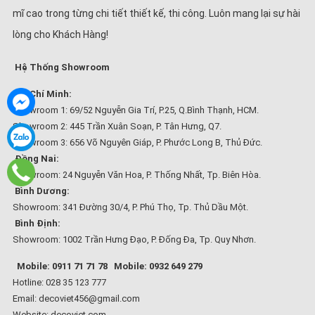
mĩ cao trong từng chi tiết thiết kế, thi công. Luôn mang lại sự hài
lòng cho Khách Hàng!
Hệ Thống Showroom
Hồ Chí Minh:
Showroom 1: 69/52 Nguyễn Gia Trí, P.25, Q.Bình Thạnh, HCM.
Showroom 2: 445 Trần Xuân Soạn, P. Tân Hưng, Q7.
Showroom 3: 656 Võ Nguyên Giáp, P. Phước Long B, Thủ Đức.
Đồng Nai:
Showroom: 24 Nguyễn Văn Hoa, P. Thống Nhất, Tp. Biên Hòa.
Bình Dương:
Showroom: 341 Đường 30/4, P. Phú Thọ, Tp. Thủ Dầu Một.
Bình Định:
Showroom: 1002 Trần Hưng Đạo, P. Đống Đa, Tp. Quy Nhơn.
Mobile: 0911 71 71 78
Mobile: 0932 649 279
Hotline: 028 35 123 777
Email: decoviet456@gmail.com
Website:
decoviet.com