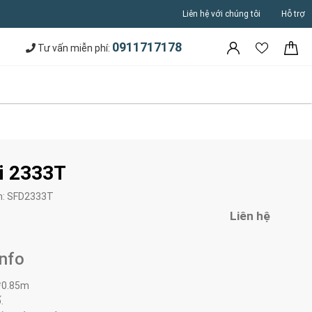
Liên hệ với chúng tôi
Hỗ trợ
0911717178
Tư vấn miễn phí:
i 2333T
m:
SFD2333T
Liên hệ
Info
*0.85m
.