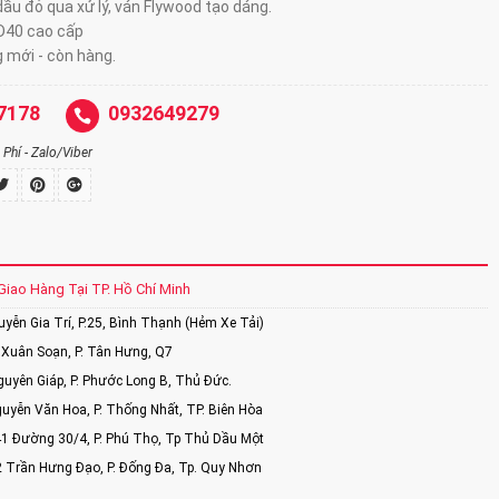
ầu đỏ qua xử lý, ván Flywood tạo dáng.
D40 cao cấp
 mới - còn hàng.
7178
0932649279
Phí - Zalo/Viber
Giao Hàng Tại TP. Hồ Chí Minh
ễn Gia Trí, P.25, Bình Thạnh (Hẻm Xe Tải)
Xuân Soạn, P. Tân Hưng, Q7
uyên Giáp, P. Phước Long B, Thủ Đức.
uyễn Văn Hoa, P. Thống Nhất, TP. Biên Hòa
1 Đường 30/4, P. Phú Thọ, Tp Thủ Dầu Một
2 Trần Hưng Đạo, P. Đống Đa, Tp. Quy Nhơn