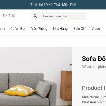
Thiết Kế 3D Nội Thất Miễn Phí!
TIN TỨC
oom
Cafe - Bar
Văn Phòng
Nhà Hàng
Sale Off
Video
Sofa Đô
Mã số sản phẩ
Product 
Kích thước
:
2.2
Chất liệu
: Vải bố