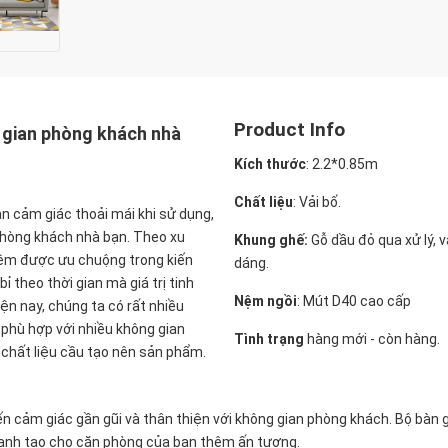
Product Info
g gian phòng khách nhà
Kích thước
:
2.2*0.85m
Chất liệu
: Vải bố.
ạn cảm giác thoải mái khi sử dụng,
phòng khách nhà bạn. Theo xu
Khung ghế:
Gỗ dầu đỏ qua xử lý, 
nệm được ưu chuộng trong kiến
dáng.
ỉ theo thời gian mà giá trị tinh
Nệm ngồi
:
Mút D40 cao cấp
ện nay, chúng ta có rất nhiều
phù hợp với nhiều không gian
Tình trạng
hàng mới - còn hàng.
 chất liệu cầu tạo nên sản phẩm.
 cảm giác gần gũi và thân thiện với không gian phòng khách. Bộ bàn g
quanh tạo cho căn phòng của bạn thêm ấn tượng.