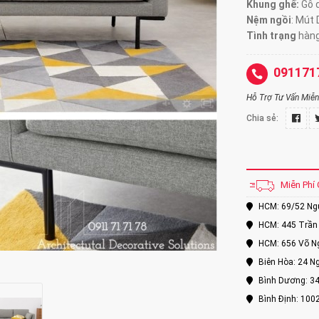
Khung ghế:
Gỗ d
Nệm ngồi
:
Mút 
Tình trạng
hàng
091171
Hỗ Trợ Tư Vấn Miễn 
Chia sẻ:
Miễn Phí 
HCM: 69/52 Nguy
HCM: 445 Trần 
HCM: 656 Võ Ng
Biên Hòa: 24 Ng
Bình Dương: 34
Bình Định: 100