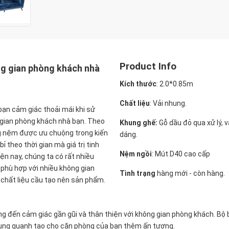
Product Info
ng gian phòng khách nhà
Kích thước
:
2.0*0.85m
Chất liệu
: Vải nhung.
 bạn cảm giác thoải mái khi sử
 gian phòng khách nhà bạn. Theo
Khung ghế:
Gỗ dầu đỏ qua xử lý, 
ng nệm được ưu chuộng trong kiến
dáng.
ỉ theo thời gian mà giá trị tinh
Nệm ngồi
:
Mút D40 cao cấp
ện nay, chúng ta có rất nhiều
phù hợp với nhiều không gian
Tình trạng
hàng mới - còn hàng.
 chất liệu cầu tạo nên sản phẩm.
 đến cảm giác gần gũi và thân thiện với không gian phòng khách. Bộ 
 xung quanh tạo cho căn phòng của bạn thêm ấn tượng.