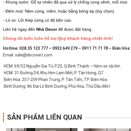
- Khung sườn: Gỗ tự nhiên đã qua xử lý chống cong vênh, mối mọt.
- Đệm mút: Nệm cứng, mềm, hoặc bằng bông ép (tùy chọn).
- Lò xo: Lõi thép cứng có độ bền cao.
Liên hệ ngay đến
Nhà Decor
để được đặt hàng.
Chúng tôi luôn luôn hỗ trợ Quý khách hàng nhiệt tình!
Hotline: 028.35 123 777 – 0932 649 279 – 0911 71 71 78 – Biên Hòa
Email: sale@decoviet.com
HCM: 69/52 Nguyễn Gia Trí, P.25, Q.Bình Thạnh – Hẻm xe tải lớn.
HCM: 31 Đường D4, Khu Him Lam Mới, P. Tân Hưng, Q7.
Biên Hòa: 257-259 Phan Trung, P. Tân Tiến, TP. Biên Hòa.
Bình Dương: 86 Đại Lộ Bình Dương, Phú Hòa, Thủ Dầu Một.
SẢN PHẨM LIÊN QUAN