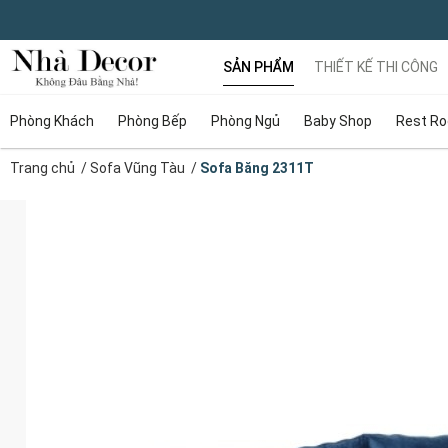
SẢN PHẨM
THIẾT KẾ THI CÔNG
Phòng Khách
Phòng Bếp
Phòng Ngủ
Baby Shop
Rest R
Trang chủ
/
Sofa Vũng Tàu
/
Sofa Băng 2311T