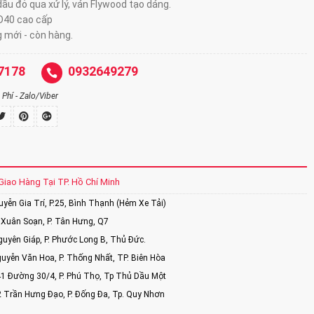
ầu đỏ qua xử lý, ván Flywood tạo dáng.
D40 cao cấp
 mới - còn hàng.
7178
0932649279
Phí - Zalo/Viber
Giao Hàng Tại TP. Hồ Chí Minh
ễn Gia Trí, P.25, Bình Thạnh (Hẻm Xe Tải)
Xuân Soạn, P. Tân Hưng, Q7
uyên Giáp, P. Phước Long B, Thủ Đức.
uyễn Văn Hoa, P. Thống Nhất, TP. Biên Hòa
1 Đường 30/4, P. Phú Thọ, Tp Thủ Dầu Một
2 Trần Hưng Đạo, P. Đống Đa, Tp. Quy Nhơn