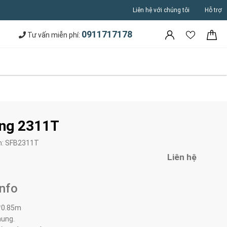
Liên hệ với chúng tôi
Hỗ trợ
0911717178
Tư vấn miễn phí:
ăng 2311T
m:
SFB2311T
Liên hệ
Info
*0.85m
hung.