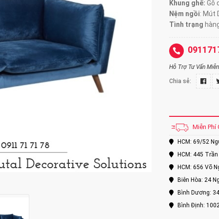
Khung ghế:
Gỗ d
Nệm ngồi
:
Mút 
Tình trạng
hàng
091171
Hỗ Trợ Tư Vấn Miễn 
Chia sẻ:
Miễn Phí 
HCM: 69/52 Nguy
HCM: 445 Trần 
HCM: 656 Võ Ng
Biên Hòa: 24 Ng
Bình Dương: 34
Bình Định: 100