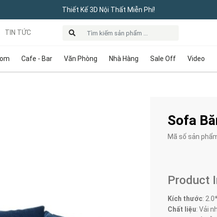
Thiết Kế 3D Nội Thất Miễn Phí!
TIN TỨC
oom
Cafe - Bar
Văn Phòng
Nhà Hàng
Sale Off
Video
Sofa B
Mã số sản phẩ
Product 
Kích thước
:
2.0
Chất liệu
: Vải n