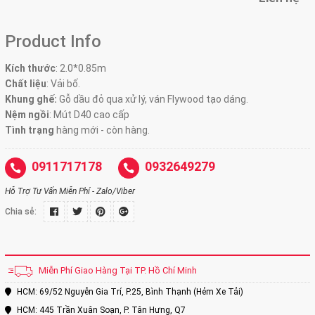
Product Info
Kích thước
:
2.0*0.85m
Chất liệu
: Vải bố.
Khung ghế:
Gỗ dầu đỏ qua xử lý, ván Flywood tạo dáng.
Nệm ngồi
:
Mút D40 cao cấp
Tình trạng
hàng mới - còn hàng.
0911717178
0932649279
Hỗ Trợ Tư Vấn Miễn Phí - Zalo/Viber
Chia sẻ:
Miễn Phí Giao Hàng Tại TP. Hồ Chí Minh
HCM: 69/52 Nguyễn Gia Trí, P.25, Bình Thạnh (Hẻm Xe Tải)
HCM: 445 Trần Xuân Soạn, P. Tân Hưng, Q7