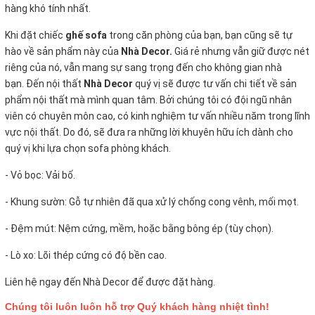
hàng khó tính nhất.
Khi đặt chiếc
ghế sofa
trong căn phòng của bạn, bạn cũng sẽ tự
hào về sản phẩm này của
Nhà Decor.
Giá rẻ nhưng vẫn giữ được nét
riêng của nó, vẫn mang sự sang trọng đến cho không gian nhà
bạn. Đến nội thất
Nhà Decor
quý vị sẽ được tư vấn chi tiết về sản
phẩm nội thất mà mình quan tâm. Bởi chúng tôi có đội ngũ nhân
viên có chuyên môn cao, có kinh nghiệm tư vấn nhiều năm trong lĩnh
vực nội thất. Do đó, sẽ đưa ra những lời khuyên hữu ích dành cho
quý vị khi lựa chọn sofa phòng khách.
- Vỏ bọc:
Vải bố.
- Khung sườn: Gỗ tự nhiên đã qua xử lý chống cong vênh, mối mọt.
- Đệm mút: Nệm cứng, mềm, hoặc bằng bông ép (tùy chọn).
- Lò xo: Lõi thép cứng có độ bền cao.
Liên hệ ngay đến Nhà Decor để được đặt hàng.
Chúng tôi luôn luôn hỗ trợ Quý khách hàng nhiệt tình!