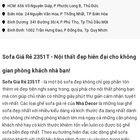
HCM: 656 Võ Nguyên Giáp, P. Phước Long B, Thủ Đức.
Biên Hòa: 24 Nguyễn Văn Hoa, P. Thống Nhất, TP. Biên Hòa
Bình Dương: 341 Đường 30/4, P. Phú Thọ, Tp Thủ Dầu Một
Bình Định: 1002 Trần Hưng Đạo, P. Đống Đa, Tp. Quy Nhơn
Sofa Giá Rẻ 2351T - Nội thất đẹp hiên đại cho không
gian phòng khách nhà bạn!
Sofa Giá Rẻ 2351T
-
là một bộ sofa đẹp không chỉ góp phần tôn
thêm vẻ đẹp tiện nghi sang trọng, quý phái cho nội thất phòng bạn
mà còn giúp chủ nhân có những giây phút thư giản cảm nhận tuyệt
vời nhất. Các loại ghế sofa giá rẻ của
Nhà Decor
là những loại ghế
sofa đẹp nhất với nhiều kiểu dáng và kích thước đa dạng nhất dành
cho không chỉ những phòng khách lớn mà ngay cả những căn phòng
khách nhỏ hay có kích thước khiêm tốn vẫn luôn có được bộ ghế
sofa bền đẹp nhất. Theo xu hướng hiện đại, các dòng ghế sofa
phòng khách với chất liệu bằng nệm được ưu chuộng trong kiến