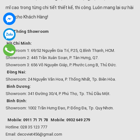
mĩ cao trong từng chi tiết thiết kế, thi công. Luôn mang lại sự hài
lòng cho Khách Hàng!
Hệ Thống Showroom
Hồ Chí Minh:
Showroom 1: 69/52 Nguyễn Gia Trí, P.25, Q.Bình Thạnh, HCM.
Showroom 2: 445 Trần Xuân Soạn, P. Tân Hưng, Q7.
Showroom 3: 656 Võ Nguyên Giáp, P. Phước Long B, Thủ Đức.
Đồng Nai:
Showroom: 24 Nguyễn Văn Hoa, P. Thống Nhất, Tp. Biên Hòa.
Bình Dương:
Showroom: 341 Đường 30/4, P. Phú Thọ, Tp. Thủ Dầu Một.
Bình Định:
Showroom: 1002 Trần Hưng Đạo, P. Đống Đa, Tp. Quy Nhơn.
Mobile: 0911 71 71 78
Mobile: 0932 649 279
Hotline: 028 35 123 777
Email: decoviet456@gmail.com