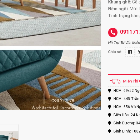
Khung ghế:
Gỗ d
Nệm ngồi
:
Mút 
Tình trạng
hàng
091171
Hỗ Trợ Tư Vấn Miễn 
Chia sẻ:
Miễn Phí 
HCM: 69/52 Nguy
HCM: 445 Trần 
HCM: 656 Võ Ng
Biên Hòa: 24 Ng
Bình Dương: 34
Bình Định: 100