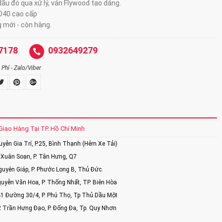
ầu đỏ qua xử lý, ván Flywood tạo dáng.
D40 cao cấp
 mới - còn hàng.
7178
0932649279
Phí - Zalo/Viber
Giao Hàng Tại TP. Hồ Chí Minh
ễn Gia Trí, P.25, Bình Thạnh (Hẻm Xe Tải)
Xuân Soạn, P. Tân Hưng, Q7
uyên Giáp, P. Phước Long B, Thủ Đức.
uyễn Văn Hoa, P. Thống Nhất, TP. Biên Hòa
1 Đường 30/4, P. Phú Thọ, Tp Thủ Dầu Một
2 Trần Hưng Đạo, P. Đống Đa, Tp. Quy Nhơn