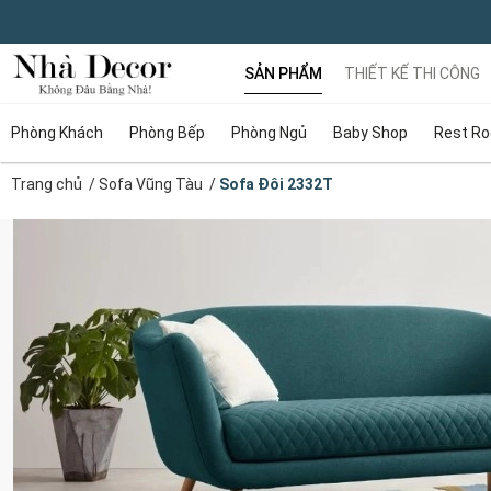
SẢN PHẨM
THIẾT KẾ THI CÔNG
Phòng Khách
Phòng Bếp
Phòng Ngủ
Baby Shop
Rest R
Trang chủ
/
Sofa Vũng Tàu
/
Sofa Đôi 2332T