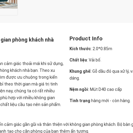
Product Info
g gian phòng khách nhà
Kích thước
:
2.0*0.85m
Chất liệu
: Vải bố.
ạn cảm giác thoải mái khi sử dụng,
phòng khách nhà bạn. Theo xu
Khung ghế:
Gỗ dầu đỏ qua xử lý, 
nệm được ưu chuộng trong kiến
dáng.
ỉ theo thời gian mà giá trị tinh
Nệm ngồi
:
Mút D40 cao cấp
ện nay, chúng ta có rất nhiều
phù hợp với nhiều không gian
Tình trạng
hàng mới - còn hàng.
 chất liệu cầu tạo nên sản phẩm.
 cảm giác gần gũi và thân thiện với không gian phòng khách. Bộ bàn g
quanh tạo cho căn phòng của bạn thêm ấn tượng.