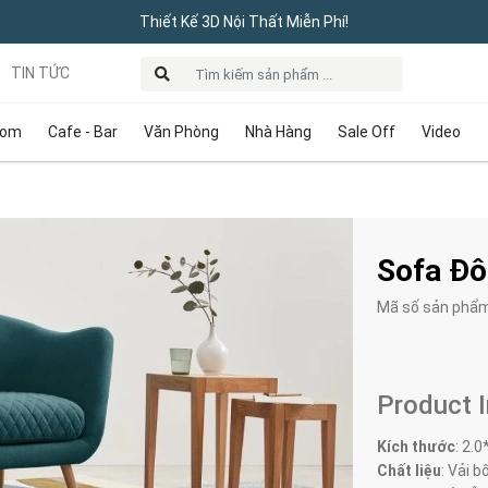
Thiết Kế 3D Nội Thất Miễn Phí!
TIN TỨC
oom
Cafe - Bar
Văn Phòng
Nhà Hàng
Sale Off
Video
Sofa Đô
Mã số sản phẩ
Product 
Kích thước
:
2.0
Chất liệu
: Vải bố