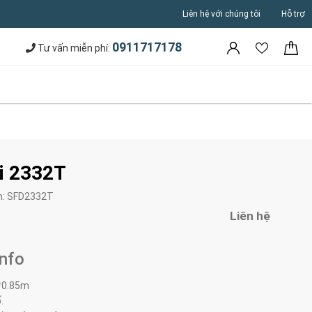
Liên hệ với chúng tôi
Hỗ trợ
0911717178
Tư vấn miễn phí:
i 2332T
m:
SFD2332T
Liên hệ
Info
*0.85m
.