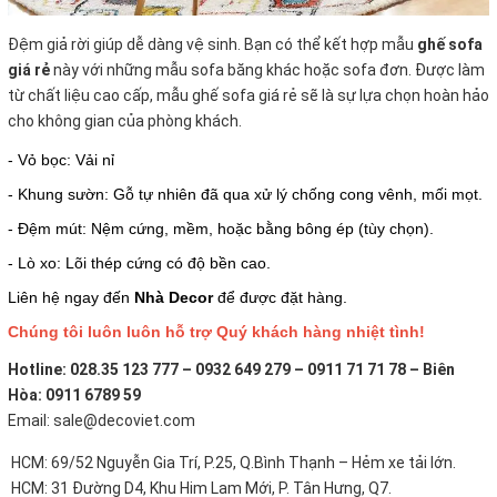
Đệm giả rời giúp dễ dàng vệ sinh. Bạn có thể kết hợp mẫu
ghế sofa
giá rẻ
này với những mẫu sofa băng khác hoặc sofa đơn. Được làm
từ chất liệu cao cấp, mẫu ghế sofa giá rẻ sẽ là sự lựa chọn hoàn hảo
cho không gian của phòng khách.
- Vỏ bọc: Vải nỉ
- Khung sườn: Gỗ tự nhiên đã qua xử lý chống cong vênh, mối mọt.
- Đệm mút: Nệm cứng, mềm, hoặc bằng bông ép (tùy chọn).
- Lò xo: Lõi thép cứng có độ bền cao.
Liên hệ ngay đến
Nhà Decor
để được đặt hàng.
Chúng tôi luôn luôn hỗ trợ Quý khách hàng nhiệt tình!
Hotline: 028.35 123 777 – 0932 649 279 – 0911 71 71 78 – Biên
Hòa: 0911 6789 59
Email: sale@decoviet.com
HCM: 69/52 Nguyễn Gia Trí, P.25, Q.Bình Thạnh – Hẻm xe tải lớn.
HCM: 31 Đường D4, Khu Him Lam Mới, P. Tân Hưng, Q7.