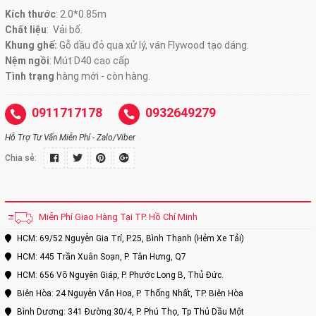
Kích thước
:
2.0*0.85m
Chất liệu
: Vải bố.
Khung ghế:
Gỗ dầu đỏ qua xử lý, ván Flywood tạo dáng.
Nệm ngồi
:
Mút D40 cao cấp
Tình trạng
hàng mới - còn hàng.
0911717178
0932649279
Hỗ Trợ Tư Vấn Miễn Phí - Zalo/Viber
Chia sẻ:
Miễn Phí Giao Hàng Tại TP. Hồ Chí Minh
HCM: 69/52 Nguyễn Gia Trí, P.25, Bình Thạnh (Hẻm Xe Tải)
HCM: 445 Trần Xuân Soạn, P. Tân Hưng, Q7
HCM: 656 Võ Nguyên Giáp, P. Phước Long B, Thủ Đức.
Biên Hòa: 24 Nguyễn Văn Hoa, P. Thống Nhất, TP. Biên Hòa
Bình Dương: 341 Đường 30/4, P. Phú Thọ, Tp Thủ Dầu Một