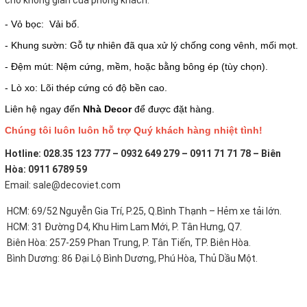
- Vỏ bọc: Vải bố.
- Khung sườn: Gỗ tự nhiên đã qua xử lý chống cong vênh, mối mọt.
- Đệm mút: Nệm cứng, mềm, hoặc bằng bông ép (tùy chọn).
- Lò xo: Lõi thép cứng có độ bền cao.
Liên hệ ngay đến
Nhà Decor
để được đặt hàng.
Chúng tôi luôn luôn hỗ trợ Quý khách hàng nhiệt tình!
Hotline: 028.35 123 777 – 0932 649 279 – 0911 71 71 78 – Biên
Hòa: 0911 6789 59
Email: sale@decoviet.com
HCM: 69/52 Nguyễn Gia Trí, P.25, Q.Bình Thạnh – Hẻm xe tải lớn.
HCM: 31 Đường D4, Khu Him Lam Mới, P. Tân Hưng, Q7.
Biên Hòa: 257-259 Phan Trung, P. Tân Tiến, TP. Biên Hòa.
Bình Dương: 86 Đại Lộ Bình Dương, Phú Hòa, Thủ Dầu Một.