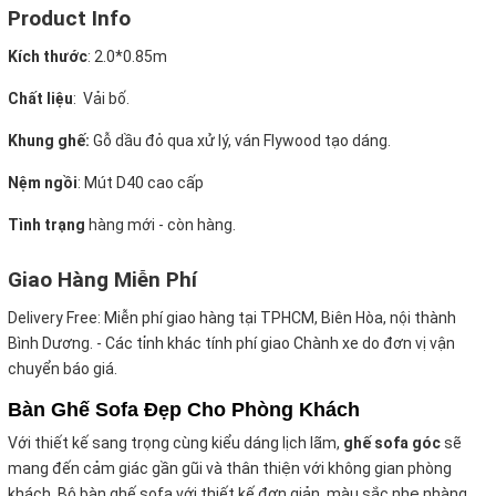
Product Info
Kích thước
:
2.0*0.85m
Chất liệu
: Vải bố.
Khung ghế:
Gỗ dầu đỏ qua xử lý, ván Flywood tạo dáng.
Nệm ngồi
:
Mút D40 cao cấp
Tình trạng
hàng mới - còn hàng.
Giao Hàng Miễn Phí
Delivery Free:
Miễn phí giao hàng tại TPHCM, Biên Hòa, nội thành
Bình Dương. - Các tỉnh khác tính phí giao Chành xe do đơn vị vận
chuyển báo giá.
Bàn Ghế Sofa Đẹp Cho Phòng Khách
Với thiết kế sang trọng cùng kiểu dáng lịch lãm,
ghế sofa góc
sẽ
mang đến cảm giác gần gũi và thân thiện với không gian phòng
khách. Bộ bàn ghế sofa với thiết kế đơn giản, màu sắc nhẹ nhàng