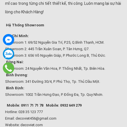
mĩ cao trong từng chi tiết thiết kế, thi công. Luôn mang lại sự hài
lòng cho Khách Hàng!
Hệ Thống Showroom
Hồ Chí Minh:
Showroom 1: 69/52 Nguyễn Gia Trí, P.25, Q.Bình Thạnh, HCM.
Showroom 2: 445 Trần Xuân Soạn, P. Tân Hưng, Q7.
Showroom 3: 656 Võ Nguyên Giáp, P. Phước Long B, Thủ Đức.
Đồng Nai:
Showroom: 24 Nguyễn Văn Hoa, P. Thống Nhất, Tp. Biên Hòa.
Bình Dương:
Showroom: 341 Đường 30/4, P. Phú Thọ, Tp. Thủ Dầu Một.
Bình Định:
Showroom: 1002 Trần Hưng Đạo, P. Đống Đa, Tp. Quy Nhơn.
Mobile: 0911 71 71 78
Mobile: 0932 649 279
Hotline: 028 35 123 777
Email: decoviet456@gmail.com
Website:
decoviet.com