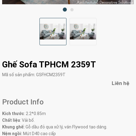
Ghế Sofa TPHCM 2359T
Mã số sản phẩm:
GSFHCM2359T
Liên hệ
Product Info
Kích thước
:
2.2*0.85m
Chất liệu
: Vải bố.
Khung ghế:
Gỗ dầu đỏ qua xử lý, ván Flywood tạo dáng.
Nệm ngồi
:
Mút D40 cao cấp