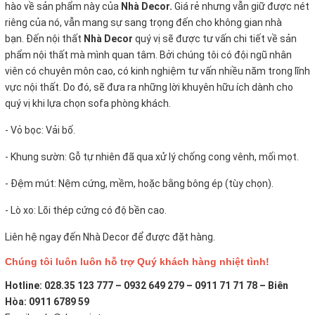
hào về sản phẩm này của
Nhà Decor.
Giá rẻ nhưng vẫn giữ được nét
riêng của nó, vẫn mang sự sang trọng đến cho không gian nhà
bạn. Đến nội thất
Nhà Decor
quý vị sẽ được tư vấn chi tiết về sản
phẩm nội thất mà mình quan tâm. Bởi chúng tôi có đội ngũ nhân
viên có chuyên môn cao, có kinh nghiệm tư vấn nhiều năm trong lĩnh
vực nội thất. Do đó, sẽ đưa ra những lời khuyên hữu ích dành cho
quý vị khi lựa chọn sofa phòng khách.
- Vỏ bọc:
Vải bố.
- Khung sườn: Gỗ tự nhiên đã qua xử lý chống cong vênh, mối mọt.
- Đệm mút: Nệm cứng, mềm, hoặc bằng bông ép (tùy chọn).
- Lò xo: Lõi thép cứng có độ bền cao.
Liên hệ ngay đến Nhà Decor để được đặt hàng.
Chúng tôi luôn luôn hỗ trợ Quý khách hàng nhiệt tình!
Hotline: 028.35 123 777 – 0932 649 279 – 0911 71 71 78 – Biên
Hòa: 0911 6789 59