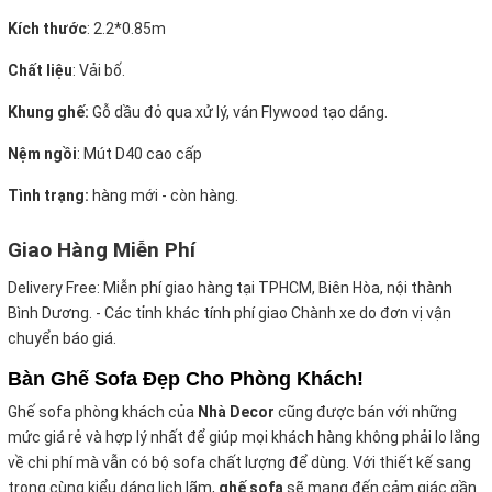
Kích thước
:
2.2*0.85m
Chất liệu
: Vải bố.
Khung ghế:
Gỗ dầu đỏ qua xử lý, ván Flywood tạo dáng.
Nệm ngồi
:
Mút D40 cao cấp
Tình trạng:
hàng mới - còn hàng.
Giao Hàng Miễn Phí
Delivery Free:
Miễn phí giao hàng tại TPHCM, Biên Hòa, nội thành
Bình Dương. - Các tỉnh khác tính phí giao Chành xe do đơn vị vận
chuyển báo giá.
Bàn Ghế Sofa Đẹp Cho Phòng Khách!
Ghế sofa phòng khách của
Nhà Decor
cũng được bán với những
mức giá rẻ và hợp lý nhất để giúp mọi khách hàng không phải lo lắng
về chi phí mà vẫn có bộ sofa chất
lượng để dùng. Với thiết kế sang
trọng cùng kiểu dáng lịch lãm,
ghế sofa
sẽ mang đến cảm giác gần