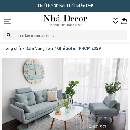
Thiết Kế 3D Nội Thất Miễn Phí!
Trang chủ
/
Sofa Vũng Tàu
/
Ghế Sofa TPHCM 2359T