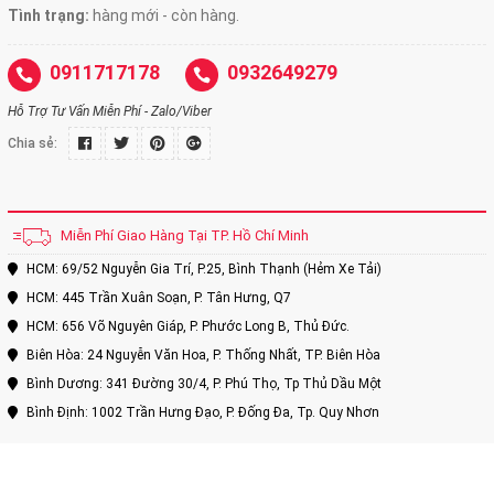
Tình trạng:
hàng mới - còn hàng.
0911717178
0932649279
Hỗ Trợ Tư Vấn Miễn Phí - Zalo/Viber
Chia sẻ:
Miễn Phí Giao Hàng Tại TP. Hồ Chí Minh
HCM: 69/52 Nguyễn Gia Trí, P.25, Bình Thạnh (Hẻm Xe Tải)
HCM: 445 Trần Xuân Soạn, P. Tân Hưng, Q7
HCM: 656 Võ Nguyên Giáp, P. Phước Long B, Thủ Đức.
Biên Hòa: 24 Nguyễn Văn Hoa, P. Thống Nhất, TP. Biên Hòa
Bình Dương: 341 Đường 30/4, P. Phú Thọ, Tp Thủ Dầu Một
Bình Định: 1002 Trần Hưng Đạo, P. Đống Đa, Tp. Quy Nhơn