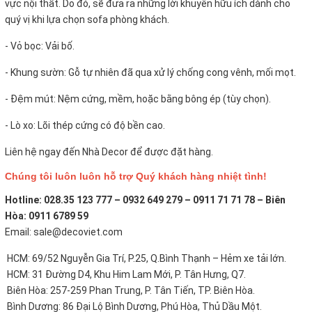
vực nội thất. Do đó, sẽ đưa ra những lời khuyên hữu ích dành cho
quý vị khi lựa chọn sofa phòng khách.
- Vỏ bọc:
Vải bố.
- Khung sườn: Gỗ tự nhiên đã qua xử lý chống cong vênh, mối mọt.
- Đệm mút: Nệm cứng, mềm, hoặc bằng bông ép (tùy chọn).
- Lò xo: Lõi thép cứng có độ bền cao.
Liên hệ ngay đến Nhà Decor để được đặt hàng.
Chúng tôi luôn luôn hỗ trợ Quý khách hàng nhiệt tình!
Hotline: 028.35 123 777 – 0932 649 279 – 0911 71 71 78 – Biên
Hòa: 0911 6789 59
Email: sale@decoviet.com
HCM: 69/52 Nguyễn Gia Trí, P.25, Q.Bình Thạnh – Hẻm xe tải lớn.
HCM: 31 Đường D4, Khu Him Lam Mới, P. Tân Hưng, Q7.
Biên Hòa: 257-259 Phan Trung, P. Tân Tiến, TP. Biên Hòa.
Bình Dương: 86 Đại Lộ Bình Dương, Phú Hòa, Thủ Dầu Một.