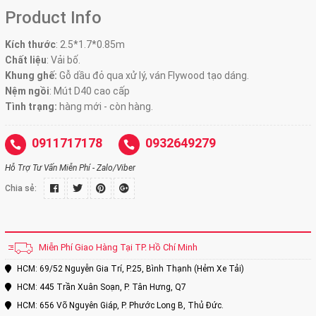
Product Info
Kích thước
:
2.5*1.7*0.85m
Chất liệu
: Vải bố.
Khung ghế:
Gỗ dầu đỏ qua xử lý, ván Flywood tạo dáng.
Nệm ngồi
:
Mút D40 cao cấp
Tình trạng:
hàng mới - còn hàng.
0911717178
0932649279
Hỗ Trợ Tư Vấn Miễn Phí - Zalo/Viber
Chia sẻ:
Miễn Phí Giao Hàng Tại TP. Hồ Chí Minh
HCM: 69/52 Nguyễn Gia Trí, P.25, Bình Thạnh (Hẻm Xe Tải)
HCM: 445 Trần Xuân Soạn, P. Tân Hưng, Q7
HCM: 656 Võ Nguyên Giáp, P. Phước Long B, Thủ Đức.