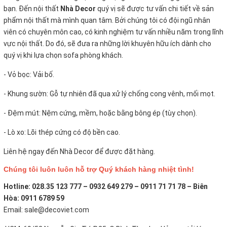
bạn. Đến nội thất
Nhà Decor
quý vị sẽ được tư vấn chi tiết về sản
phẩm nội thất mà mình quan tâm. Bởi chúng tôi có đội ngũ nhân
viên có chuyên môn cao, có kinh nghiệm tư vấn nhiều năm trong lĩnh
vực nội thất. Do đó, sẽ đưa ra những lời khuyên hữu ích dành cho
quý vị khi lựa chọn sofa phòng khách.
- Vỏ bọc:
Vải bố.
- Khung sườn: Gỗ tự nhiên đã qua xử lý chống cong vênh, mối mọt.
- Đệm mút: Nệm cứng, mềm, hoặc bằng bông ép (tùy chọn).
- Lò xo: Lõi thép cứng có độ bền cao.
Liên hệ ngay đến Nhà Decor để được đặt hàng.
Chúng tôi luôn luôn hỗ trợ Quý khách hàng nhiệt tình!
Hotline: 028.35 123 777 – 0932 649 279 – 0911 71 71 78 – Biên
Hòa: 0911 6789 59
Email: sale@decoviet.com