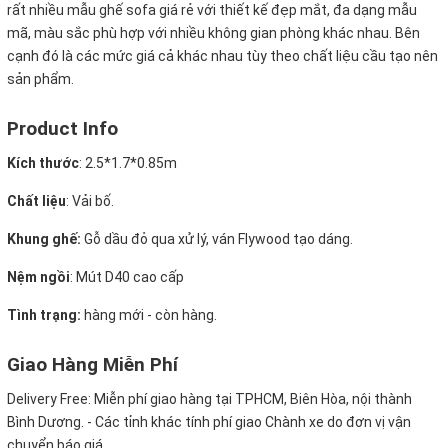
rất nhiều mẫu ghế sofa giá rẻ với thiết kế đẹp mắt, đa dạng mẫu
mã, màu sắc phù hợp với nhiều không gian phòng khác nhau. Bên
cạnh đó là các mức giá cả khác nhau tùy theo chất liệu cầu tạo nên
sản phẩm.
Product Info
Kích thước
:
2.5*1.7*0.85m
Chất liệu
: Vải bố.
Khung ghế:
Gỗ dầu đỏ qua xử lý, ván Flywood tạo dáng.
Nệm ngồi
:
Mút D40 cao cấp
Tình trạng:
hàng mới - còn hàng.
Giao Hàng Miễn Phí
Delivery Free:
Miễn phí giao hàng tại TPHCM, Biên Hòa, nội thành
Bình Dương. - Các tỉnh khác tính phí giao Chành xe do đơn vị vận
chuyển báo giá.