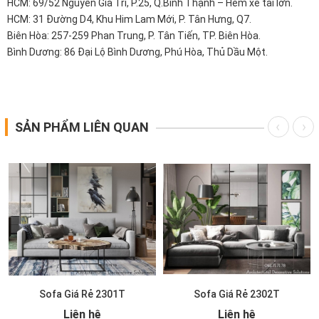
HCM: 69/52 Nguyễn Gia Trí, P.25, Q.Bình Thạnh – Hẻm xe tải lớn.
HCM: 31 Đường D4, Khu Him Lam Mới, P. Tân Hưng, Q7.
Biên Hòa: 257-259 Phan Trung, P. Tân Tiến, TP. Biên Hòa.
Bình Dương: 86 Đại Lộ Bình Dương, Phú Hòa, Thủ Dầu Một.
SẢN PHẨM LIÊN QUAN
Sofa Giá Rẻ 2301T
Sofa Giá Rẻ 2302T
Liên hệ
Liên hệ