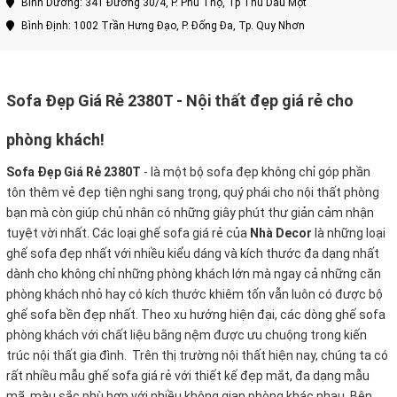
Bình Dương: 341 Đường 30/4, P. Phú Thọ, Tp Thủ Dầu Một
Bình Định: 1002 Trần Hưng Đạo, P. Đống Đa, Tp. Quy Nhơn
Sofa Đẹp Giá Rẻ 2380T - Nội thất đẹp giá rẻ cho
phòng khách!
Sofa Đẹp Giá Rẻ 2380T
-
là một bộ sofa đẹp không chỉ góp phần
tôn thêm vẻ đẹp tiện nghi sang trọng, quý phái cho nội thất phòng
bạn mà còn giúp chủ nhân có những giây phút thư giản cảm nhận
tuyệt vời nhất. Các loại ghế sofa giá rẻ của
Nhà Decor
là những loại
ghế sofa đẹp nhất với nhiều kiểu dáng và kích thước đa dạng nhất
dành cho không chỉ những phòng khách lớn mà ngay cả những căn
phòng khách nhỏ hay có kích thước khiêm tốn vẫn luôn có được bộ
ghế sofa bền đẹp nhất. Theo xu hướng hiện đại, các dòng ghế sofa
phòng khách với chất liệu bằng nệm được ưu chuộng trong kiến
trúc nội thất gia đình. Trên thị trường nội thất hiện nay, chúng ta có
rất nhiều mẫu ghế sofa giá rẻ với thiết kế đẹp mắt, đa dạng mẫu
mã, màu sắc phù hợp với nhiều không gian phòng khác nhau. Bên