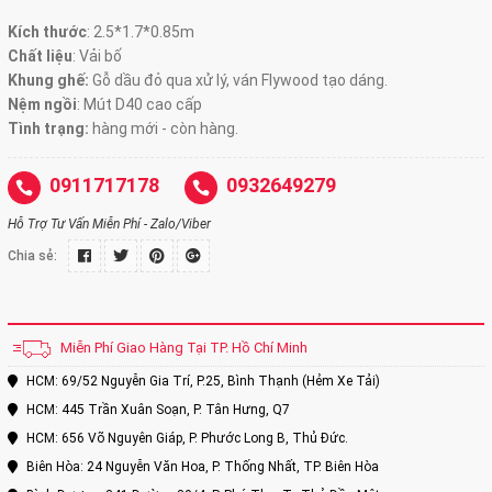
Kích thước
:
2.5*1.7*0.85m
Chất liệu
: Vải bố
Khung ghế:
Gỗ dầu đỏ qua xử lý, ván Flywood tạo dáng.
Nệm ngồi
:
Mút D40 cao cấp
Tình trạng:
hàng mới - còn hàng.
0911717178
0932649279
Hỗ Trợ Tư Vấn Miễn Phí - Zalo/Viber
Chia sẻ:
Miễn Phí Giao Hàng Tại TP. Hồ Chí Minh
HCM: 69/52 Nguyễn Gia Trí, P.25, Bình Thạnh (Hẻm Xe Tải)
HCM: 445 Trần Xuân Soạn, P. Tân Hưng, Q7
HCM: 656 Võ Nguyên Giáp, P. Phước Long B, Thủ Đức.
Biên Hòa: 24 Nguyễn Văn Hoa, P. Thống Nhất, TP. Biên Hòa