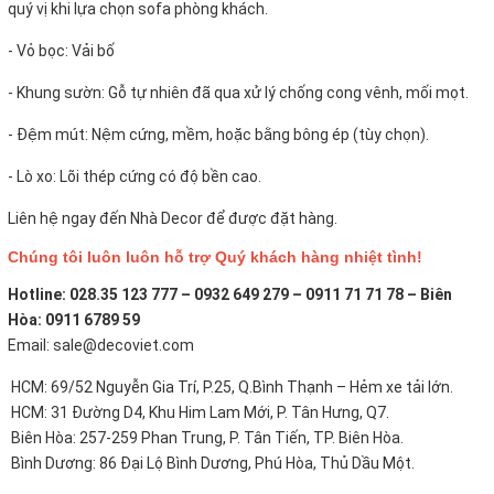
quý vị khi lựa chọn sofa phòng khách.
- Vỏ bọc:
Vải bố
- Khung sườn: Gỗ tự nhiên đã qua xử lý chống cong vênh, mối mọt.
- Đệm mút: Nệm cứng, mềm, hoặc bằng bông ép (tùy chọn).
- Lò xo: Lõi thép cứng có độ bền cao.
Liên hệ ngay đến Nhà Decor để được đặt hàng.
Chúng tôi luôn luôn hỗ trợ Quý khách hàng nhiệt tình!
Hotline: 028.35 123 777 – 0932 649 279 – 0911 71 71 78 – Biên
Hòa: 0911 6789 59
Email: sale@decoviet.com
HCM: 69/52 Nguyễn Gia Trí, P.25, Q.Bình Thạnh – Hẻm xe tải lớn.
HCM: 31 Đường D4, Khu Him Lam Mới, P. Tân Hưng, Q7.
Biên Hòa: 257-259 Phan Trung, P. Tân Tiến, TP. Biên Hòa.
Bình Dương: 86 Đại Lộ Bình Dương, Phú Hòa, Thủ Dầu Một.