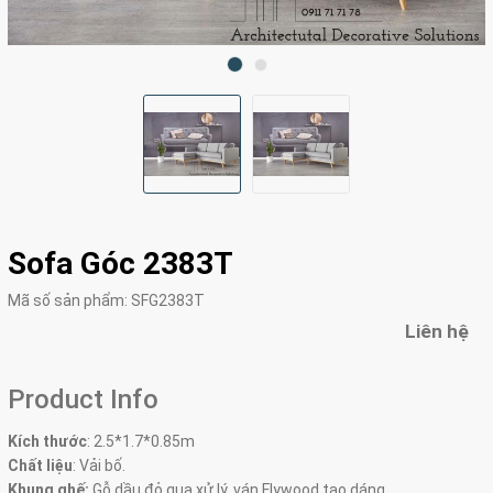
Sofa Góc 2383T
Mã số sản phẩm:
SFG2383T
Liên hệ
Product Info
Kích thước
:
2.5*1.7*0.85m
Chất liệu
: Vải bố.
Khung ghế:
Gỗ dầu đỏ qua xử lý, ván Flywood tạo dáng.