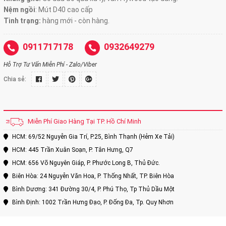
Nệm ngồi
:
Mút D40 cao cấp
Tình trạng:
hàng mới - còn hàng.
0911717178
0932649279
Hỗ Trợ Tư Vấn Miễn Phí - Zalo/Viber
Chia sẻ:
Miễn Phí Giao Hàng Tại TP. Hồ Chí Minh
HCM: 69/52 Nguyễn Gia Trí, P.25, Bình Thạnh (Hẻm Xe Tải)
HCM: 445 Trần Xuân Soạn, P. Tân Hưng, Q7
HCM: 656 Võ Nguyên Giáp, P. Phước Long B, Thủ Đức.
Biên Hòa: 24 Nguyễn Văn Hoa, P. Thống Nhất, TP. Biên Hòa
Bình Dương: 341 Đường 30/4, P. Phú Thọ, Tp Thủ Dầu Một
Bình Định: 1002 Trần Hưng Đạo, P. Đống Đa, Tp. Quy Nhơn