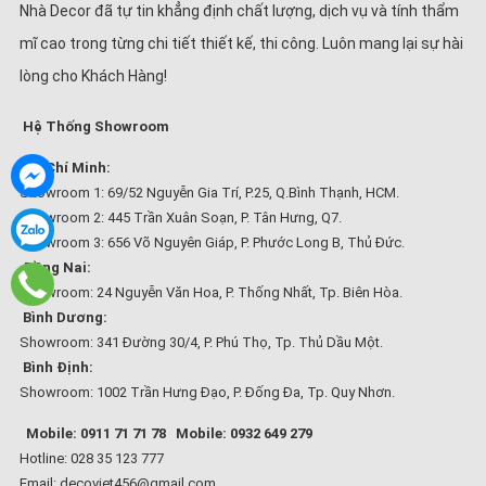
Nhà Decor đã tự tin khẳng định chất lượng, dịch vụ và tính thẩm
mĩ cao trong từng chi tiết thiết kế, thi công. Luôn mang lại sự hài
lòng cho Khách Hàng!
Hệ Thống Showroom
Hồ Chí Minh:
Showroom 1: 69/52 Nguyễn Gia Trí, P.25, Q.Bình Thạnh, HCM.
Showroom 2: 445 Trần Xuân Soạn, P. Tân Hưng, Q7.
Showroom 3: 656 Võ Nguyên Giáp, P. Phước Long B, Thủ Đức.
Đồng Nai:
Showroom: 24 Nguyễn Văn Hoa, P. Thống Nhất, Tp. Biên Hòa.
Bình Dương:
Showroom: 341 Đường 30/4, P. Phú Thọ, Tp. Thủ Dầu Một.
Bình Định:
Showroom: 1002 Trần Hưng Đạo, P. Đống Đa, Tp. Quy Nhơn.
Mobile: 0911 71 71 78
Mobile: 0932 649 279
Hotline: 028 35 123 777
Email: decoviet456@gmail.com