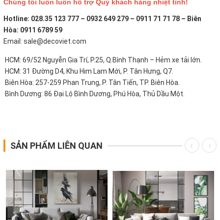
Chúng tôi luôn luôn hỗ trợ Quý khách hàng nhiệt tình!
Hotline: 028.35 123 777 – 0932 649 279 – 0911 71 71 78 – Biên
Hòa: 0911 6789 59
Email: sale@decoviet.com
HCM: 69/52 Nguyễn Gia Trí, P.25, Q.Bình Thạnh – Hẻm xe tải lớn.
HCM: 31 Đường D4, Khu Him Lam Mới, P. Tân Hưng, Q7.
Biên Hòa: 257-259 Phan Trung, P. Tân Tiến, TP. Biên Hòa.
Bình Dương: 86 Đại Lộ Bình Dương, Phú Hòa, Thủ Dầu Một.
SẢN PHẨM LIÊN QUAN