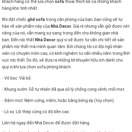
khách hàng có thể lựa chọn
sofa
thoải thích kể cả những khách
hàng khó tính nhất.
Khi đặt chiếc
ghế sofa
trong căn phòng của bạn, bạn cũng sẽ tự
hào về sản phẩm này của
Nhà Decor.
Giá rẻ nhưng vẫn giữ được nét
riêng của nó, vẫn mang sự sang trọng đến cho không gian nhà
bạn. Đến nội thất
Nhà Decor
quý vị sẽ được tư vấn chi tiết về sản
phẩm nội thất mà mình quan tâm. Bởi chúng tôi có đội ngũ nhân
viên có chuyên môn cao, có kinh nghiệm tư vấn nhiều năm trong lĩnh
vực nội thất. Do đó, sẽ đưa ra những lời khuyên hữu ích dành cho
quý vị khi lựa chọn sofa phòng khách.
- Vỏ bọc:
Vải bố.
- Khung sườn: Gỗ tự nhiên đã qua xử lý chống cong vênh, mối mọt.
- Đệm mút: Nệm cứng, mềm, hoặc bằng bông ép (tùy chọn).
- Lò xo: Lõi thép cứng có độ bền cao.
Liên hệ ngay đến Nhà Decor để được đặt hàng.