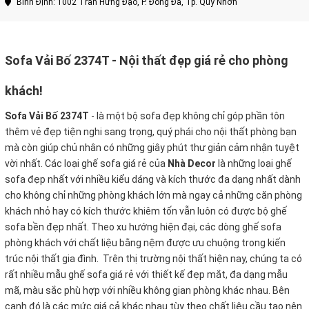
Bình Định: 1002 Trần Hưng Đạo, P. Đống Đa, Tp. Quy Nhơn
Sofa Vải Bố 2374T - Nội thất đẹp giá rẻ cho phòng
khách!
Sofa Vải Bố 2374T
-
là một bộ sofa đẹp không chỉ góp phần tôn
thêm vẻ đẹp tiện nghi sang trọng, quý phái cho nội thất phòng bạn
mà còn giúp chủ nhân có những giây phút thư giản cảm nhận tuyệt
vời nhất. Các loại ghế sofa giá rẻ của
Nhà Decor
là những loại ghế
sofa đẹp nhất với nhiều kiểu dáng và kích thước đa dạng nhất dành
cho không chỉ những phòng khách lớn mà ngay cả những căn phòng
khách nhỏ hay có kích thước khiêm tốn vẫn luôn có được bộ ghế
sofa bền đẹp nhất. Theo xu hướng hiện đại, các dòng ghế sofa
phòng khách với chất liệu bằng nệm được ưu chuộng trong kiến
trúc nội thất gia đình. Trên thị trường nội thất hiện nay, chúng ta có
rất nhiều mẫu ghế sofa giá rẻ với thiết kế đẹp mắt, đa dạng mẫu
mã, màu sắc phù hợp với nhiều không gian phòng khác nhau. Bên
cạnh đó là các mức giá cả khác nhau tùy theo chất liệu cầu tạo nên