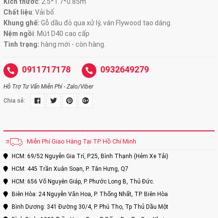
Kích thước
:
2.5*1.7*0.85m
Chất liệu
: Vải bố.
Khung ghế:
Gỗ dầu đỏ qua xử lý, ván Flywood tạo dáng.
Nệm ngồi
:
Mút D40 cao cấp
Tình trạng:
hàng mới - còn hàng.
0911717178
0932649279
Hỗ Trợ Tư Vấn Miễn Phí - Zalo/Viber
Chia sẻ:
Miễn Phí Giao Hàng Tại TP. Hồ Chí Minh
HCM: 69/52 Nguyễn Gia Trí, P.25, Bình Thạnh (Hẻm Xe Tải)
HCM: 445 Trần Xuân Soạn, P. Tân Hưng, Q7
HCM: 656 Võ Nguyên Giáp, P. Phước Long B, Thủ Đức.
Biên Hòa: 24 Nguyễn Văn Hoa, P. Thống Nhất, TP. Biên Hòa
Bình Dương: 341 Đường 30/4, P. Phú Thọ, Tp Thủ Dầu Một