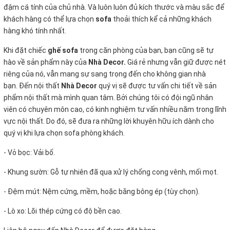
đậm cá tính của chủ nhà. Và luôn luôn đủ kích thước và màu sắc để
khách hàng có thể lựa chọn
sofa
thoải thích kể cả những khách
hàng khó tính nhất.
Khi đặt chiếc
ghế sofa
trong căn phòng của bạn, bạn cũng sẽ tự
hào về sản phẩm này của
Nhà Decor.
Giá rẻ nhưng vẫn giữ được nét
riêng của nó, vẫn mang sự sang trọng đến cho không gian nhà
bạn. Đến nội thất
Nhà Decor
quý vị sẽ được tư vấn chi tiết về sản
phẩm nội thất mà mình quan tâm. Bởi chúng tôi có đội ngũ nhân
viên có chuyên môn cao, có kinh nghiệm tư vấn nhiều năm trong lĩnh
vực nội thất. Do đó, sẽ đưa ra những lời khuyên hữu ích dành cho
quý vị khi lựa chọn sofa phòng khách.
- Vỏ bọc:
Vải bố.
- Khung sườn: Gỗ tự nhiên đã qua xử lý chống cong vênh, mối mọt.
- Đệm mút: Nệm cứng, mềm, hoặc bằng bông ép (tùy chọn).
- Lò xo: Lõi thép cứng có độ bền cao.