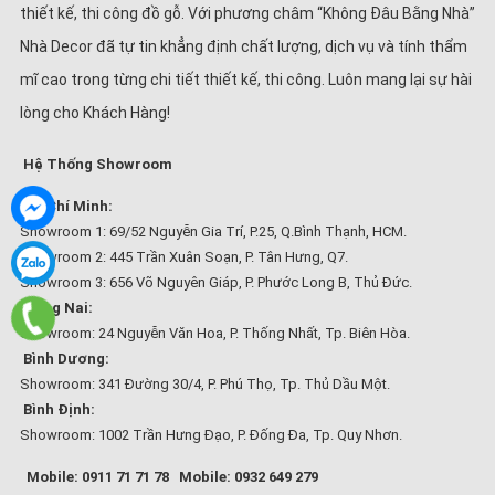
thiết kế, thi công đồ gỗ. Với phương châm “Không Đâu Bằng Nhà”
Nhà Decor đã tự tin khẳng định chất lượng, dịch vụ và tính thẩm
mĩ cao trong từng chi tiết thiết kế, thi công. Luôn mang lại sự hài
lòng cho Khách Hàng!
Hệ Thống Showroom
Hồ Chí Minh:
Showroom 1: 69/52 Nguyễn Gia Trí, P.25, Q.Bình Thạnh, HCM.
Showroom 2: 445 Trần Xuân Soạn, P. Tân Hưng, Q7.
Showroom 3: 656 Võ Nguyên Giáp, P. Phước Long B, Thủ Đức.
Đồng Nai:
Showroom: 24 Nguyễn Văn Hoa, P. Thống Nhất, Tp. Biên Hòa.
Bình Dương:
Showroom: 341 Đường 30/4, P. Phú Thọ, Tp. Thủ Dầu Một.
Bình Định:
Showroom: 1002 Trần Hưng Đạo, P. Đống Đa, Tp. Quy Nhơn.
Mobile: 0911 71 71 78
Mobile: 0932 649 279