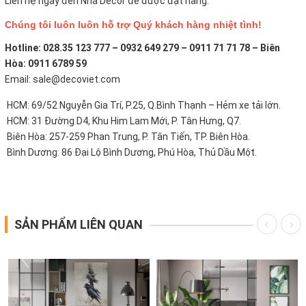
Liên hệ ngay đến Nhà Decor để được đặt hàng.
Chúng tôi luôn luôn hỗ trợ Quý khách hàng nhiệt tình!
Hotline: 028.35 123 777 – 0932 649 279 – 0911 71 71 78 – Biên
Hòa: 0911 6789 59
Email: sale@decoviet.com
HCM: 69/52 Nguyễn Gia Trí, P.25, Q.Bình Thạnh – Hẻm xe tải lớn.
HCM: 31 Đường D4, Khu Him Lam Mới, P. Tân Hưng, Q7.
Biên Hòa: 257-259 Phan Trung, P. Tân Tiến, TP. Biên Hòa.
Bình Dương: 86 Đại Lộ Bình Dương, Phú Hòa, Thủ Dầu Một.
SẢN PHẨM LIÊN QUAN