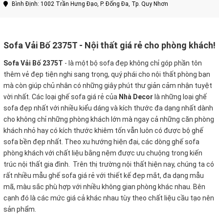
Bình Định: 1002 Trần Hưng Đạo, P. Đống Đa, Tp. Quy Nhơn
Sofa Vải Bố 2375T - Nội thất giá rẻ cho phòng khách!
Sofa Vải Bố 2375T
-
là một bộ sofa đẹp không chỉ góp phần tôn
thêm vẻ đẹp tiện nghi sang trọng, quý phái cho nội thất phòng bạn
mà còn giúp chủ nhân có những giây phút thư giản cảm nhận tuyệt
vời nhất. Các loại ghế sofa giá rẻ của
Nhà Decor
là những loại ghế
sofa đẹp nhất với nhiều kiểu dáng và kích thước đa dạng nhất dành
cho không chỉ những phòng khách lớn mà ngay cả những căn phòng
khách nhỏ hay có kích thước khiêm tốn vẫn luôn có được bộ ghế
sofa bền đẹp nhất. Theo xu hướng hiện đại, các dòng ghế sofa
phòng khách với chất liệu bằng nệm được ưu chuộng trong kiến
trúc nội thất gia đình. Trên thị trường nội thất hiện nay, chúng ta có
rất nhiều mẫu ghế sofa giá rẻ với thiết kế đẹp mắt, đa dạng mẫu
mã, màu sắc phù hợp với nhiều không gian phòng khác nhau. Bên
cạnh đó là các mức giá cả khác nhau tùy theo chất liệu cầu tạo nên
sản phẩm.