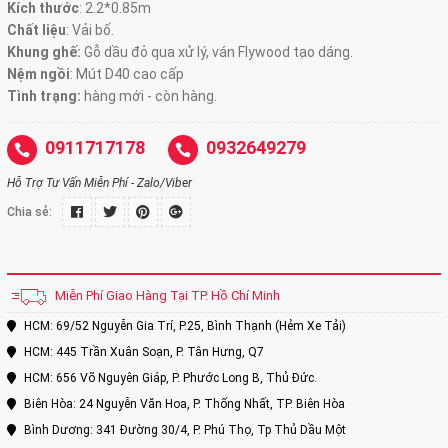
Kích thước
:
2.2*0.85m
Chất liệu
: Vải bố.
Khung ghế:
Gỗ dầu đỏ qua xử lý, ván Flywood tạo dáng.
Nệm ngồi
:
Mút D40 cao cấp
Tình trạng:
hàng mới - còn hàng.
0911717178
0932649279
Hỗ Trợ Tư Vấn Miễn Phí - Zalo/Viber
Chia sẻ:
Miễn Phí Giao Hàng Tại TP. Hồ Chí Minh
HCM: 69/52 Nguyễn Gia Trí, P.25, Bình Thạnh (Hẻm Xe Tải)
HCM: 445 Trần Xuân Soạn, P. Tân Hưng, Q7
HCM: 656 Võ Nguyên Giáp, P. Phước Long B, Thủ Đức.
Biên Hòa: 24 Nguyễn Văn Hoa, P. Thống Nhất, TP. Biên Hòa
Bình Dương: 341 Đường 30/4, P. Phú Thọ, Tp Thủ Dầu Một