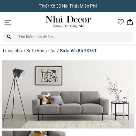
Thiết Kế 3D Nội Thất Miễn Phí!
Trang chủ
/
Sofa Vũng Tàu
/
Sofa Vải Bố 2375T