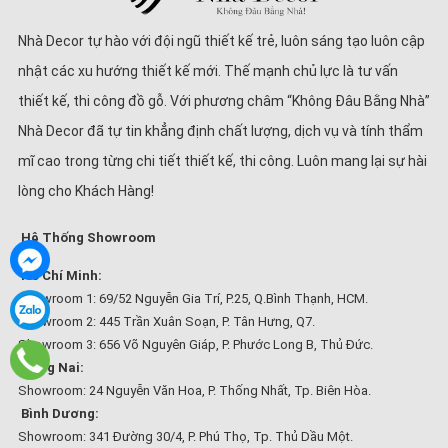
Nhà Decor tự hào với đội ngũ thiết kế trẻ, luôn sáng tạo luôn cập
nhật các xu hướng thiết kế mới. Thế mạnh chủ lực là tư vấn
thiết kế, thi công đồ gỗ. Với phương châm “Không Đâu Bằng Nhà”
Nhà Decor đã tự tin khẳng định chất lượng, dịch vụ và tính thẩm
mĩ cao trong từng chi tiết thiết kế, thi công. Luôn mang lại sự hài
lòng cho Khách Hàng!
Hệ Thống Showroom
Hồ Chí Minh:
Showroom 1: 69/52 Nguyễn Gia Trí, P.25, Q.Bình Thạnh, HCM.
Showroom 2: 445 Trần Xuân Soạn, P. Tân Hưng, Q7.
Showroom 3: 656 Võ Nguyên Giáp, P. Phước Long B, Thủ Đức.
Đồng Nai:
Showroom: 24 Nguyễn Văn Hoa, P. Thống Nhất, Tp. Biên Hòa.
Bình Dương:
Showroom: 341 Đường 30/4, P. Phú Thọ, Tp. Thủ Dầu Một.