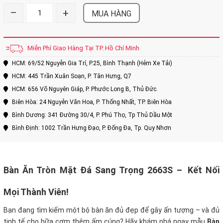
–
+
MUA HÀNG
Miễn Phí Giao Hàng Tại TP. Hồ Chí Minh
HCM: 69/52 Nguyễn Gia Trí, P.25, Bình Thạnh (Hẻm Xe Tải)
HCM: 445 Trần Xuân Soạn, P. Tân Hưng, Q7
HCM: 656 Võ Nguyên Giáp, P. Phước Long B, Thủ Đức.
Biên Hòa: 24 Nguyễn Văn Hoa, P. Thống Nhất, TP. Biên Hòa
Bình Dương: 341 Đường 30/4, P. Phú Thọ, Tp Thủ Dầu Một
Bình Định: 1002 Trần Hưng Đạo, P. Đống Đa, Tp. Quy Nhơn
Bàn Ăn Tròn Mặt Đá Sang Trọng 2663S –
Kết Nối
Mọi Thành Viên!
Bạn đang tìm kiếm một bộ bàn ăn đủ đẹp để gây ấn tượng – và đủ
tinh tế cho bữa cơm thêm ấm cúng? Hãy khám phá ngay mẫu
Bàn