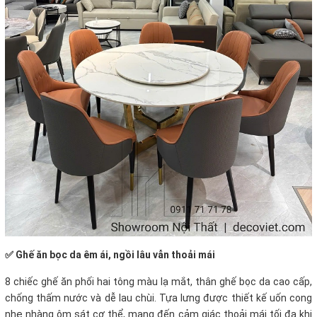
✅ Ghế ăn bọc da êm ái, ngồi lâu vẫn thoải mái
8 chiếc ghế ăn phối hai tông màu lạ mắt, thân ghế bọc da cao cấp,
chống thấm nước và dễ lau chùi. Tựa lưng được thiết kế uốn cong
nhẹ nhàng ôm sát cơ thể, mang đến cảm giác thoải mái tối đa khi