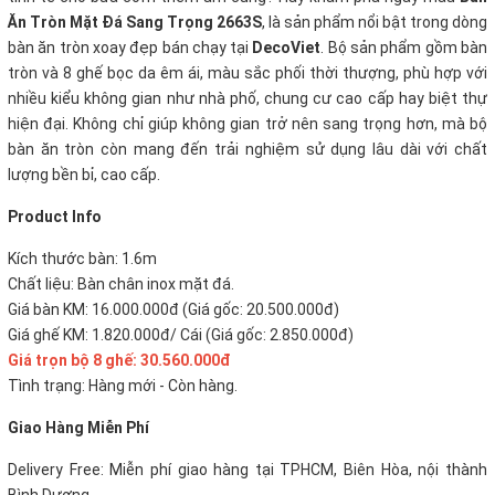
Ăn Tròn Mặt Đá Sang Trọng 2663S
, là sản phẩm nổi bật trong dòng
bàn ăn tròn xoay đẹp bán chạy tại
DecoViet
. Bộ sản phẩm gồm bàn
tròn và 8 ghế bọc da êm ái, màu sắc phối thời thượng, phù hợp với
nhiều kiểu không gian như nhà phố, chung cư cao cấp hay biệt thự
hiện đại.
Không chỉ giúp không gian trở nên sang trọng hơn, mà bộ
bàn ăn tròn còn mang đến trải nghiệm sử dụng lâu dài với chất
lượng bền bỉ, cao cấp.
P
roduct Info
Kích thước bàn: 1.6m
Chất liệu: Bàn chân inox mặt đá.
Giá bàn KM: 16.000.000đ (Giá gốc: 20.500.000đ)
Giá ghế KM: 1.820.000đ/ Cái (Giá gốc: 2.850.000đ)
Giá trọn bộ 8 ghế: 30.560
.000đ
Tình trạng: Hàng mới - Còn hàng.
Giao Hàng Miễn Phí
Delivery Free:
Miễn phí giao hàng tại TPHCM, Biên Hòa, nội thành