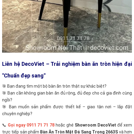
Liên hệ DecoViet – Trải nghiệm bàn ăn tròn hiện đại
"Chuẩn đẹp sang"
🎯 Bạn đang tìm một bộ bàn ăn tròn thật sự khác biệt?
🎯 Bạn cần không gian bàn ăn đủ rộng, đủ đẹp cho cả gia đình cùng
ngồi?
🎯 Bạn muốn sản phẩm được thiết kế – giao tận nơi – lắp đặt
chuyên nghiệp?
📞
Gọi ngay 0911 71 71 78
hoặc ghé
Showroom
DecoViet
để xem
trực tiếp sản phẩm
Bàn Ăn Tròn Mặt Đá Sang Trọng 2663S
và hơn