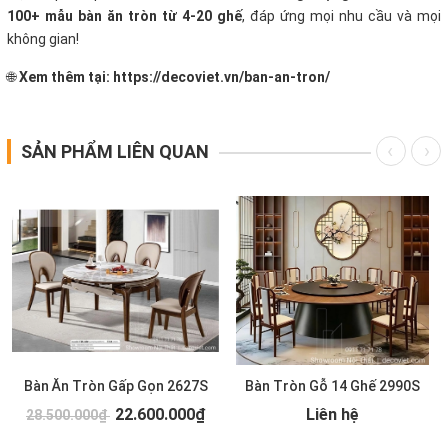
100+ mẫu bàn ăn tròn từ 4-20 ghế
, đáp ứng mọi nhu cầu và mọi
không gian!
🌐
Xem thêm tại:
https://decoviet.vn/ban-an-tron/
SẢN PHẨM LIÊN QUAN
Bàn Ăn Tròn Gấp Gọn 2627S
Bàn Tròn Gỗ 14 Ghế 2990S
22.600.000₫
Liên hệ
28.500.000₫