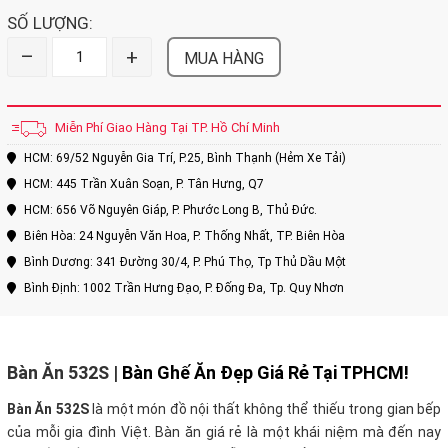
SỐ LƯỢNG:
–
+
MUA HÀNG
Miễn Phí Giao Hàng Tại TP. Hồ Chí Minh
HCM: 69/52 Nguyễn Gia Trí, P.25, Bình Thạnh (Hẻm Xe Tải)
HCM: 445 Trần Xuân Soạn, P. Tân Hưng, Q7
HCM: 656 Võ Nguyên Giáp, P. Phước Long B, Thủ Đức.
Biên Hòa: 24 Nguyễn Văn Hoa, P. Thống Nhất, TP. Biên Hòa
Bình Dương: 341 Đường 30/4, P. Phú Thọ, Tp Thủ Dầu Một
Bình Định: 1002 Trần Hưng Đạo, P. Đống Đa, Tp. Quy Nhơn
Bàn Ăn 532S
|
Bàn Ghế Ăn Đẹp Giá Rẻ Tại TPHCM!
Bàn Ăn 532S
là một món đồ nội thất không thể thiếu trong gian bếp
của mỗi gia đình Việt. Bàn ăn giá rẻ là một khái niệm mà đến nay