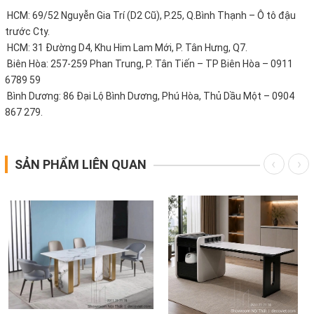
HCM: 69/52 Nguyễn Gia Trí (D2 Cũ), P.25, Q.Bình Thạnh – Ô tô đậu
trước Cty.
HCM: 31 Đường D4, Khu Him Lam Mới, P. Tân Hưng, Q7.
Biên Hòa: 257-259 Phan Trung, P. Tân Tiến – TP Biên Hòa – 0911
6789 59
Bình Dương: 86 Đại Lộ Bình Dương, Phú Hòa, Thủ Dầu Một – 0904
867 279.
SẢN PHẨM LIÊN QUAN