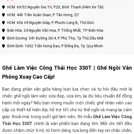
HCM: 69/52 Nguyễn Gia Trí, P.25, Bình Thạnh (Hẻm Xe Tải)
HCM: 445 Trần Xuân Soạn, P. Tân Hưng, Q7
HCM: 656 Võ Nguyên Giáp, P. Phước Long B, Thủ Đức.
Biên Hòa: 24 Nguyễn Văn Hoa, P. Thống Nhất, TP. Biên Hòa
Bình Dương: 341 Đường 30/4, P. Phú Thọ, Tp Thủ Dầu Một
Bình Định: 1002 Trần Hưng Đạo, P. Đống Đa, Tp. Quy Nhơn
Ghế Làm Việc Công Thái Học 330T
| Ghế Ngồi Văn
Phòng Xoay Cao Cấp!
Bạn đang phân vân giữa hàng loạt lựa chọn và tự hỏi đâu mới là
chiếc ghế ngồi làm việc vừa đẹp, vừa êm, lại đủ tiêu chuẩn để đồng
hành mỗi ngày? Nếu bạn mong muốn một chiếc ghế nhân viên cao
cấp có thiết kế hiện đại, hỗ trợ tốt cho tư thế ngồi và mang lại cảm
giác thoải mái trong suốt giờ làm việc, thì mẫu
Ghế Làm Việc Công
Thái Học 330T
chính là sản phẩm bạn đang tìm. Mỗi chi tiết đều
được chăm chút tỉ mỉ, từ form dáng tựa lưng đến tay vịn chắc chắn,