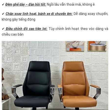
✔
Đệm ghế dày – đàn hồi tốt:
Ngồi lâu vẫn thoải mái, không ê
✔
Chân xoay linh hoạt, bánh xe di chuyển êm:
Dễ dàng xoay chuyển,
không gây tiếng động
✔
Điều chỉnh độ cao tiện lợi:
Tùy chỉnh linh hoạt theo vóc dáng và
chiều cao bàn