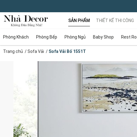
SẢN PHẨM
THIẾT KẾ THI CÔNG
Phòng Khách
Phòng Bếp
Phòng Ngủ
Baby Shop
Rest R
Trang chủ
/
Sofa Vải
/
Sofa Vải Bố 1551T