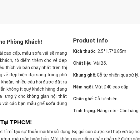
Product Info
Cho Phòng Khách!
Kích thước
:
2.5*1.7*0.85m
vải cao cấp, mẫu sofa vải
sẽ mang
g khách, tô điểm thêm cho vẻ đẹp
Chất liệu
: Vải Bố.
u thích và bán chạy nhất trên thị
ng vẻ đẹp hiện đại sang trọng phù
Khung ghế
: Gỗ tự nhiên qua xử lý
 khoăn, nhiều câu hỏi được đặt ra
Nệm ngồi
: Mút D40 cao cấp
 Hẳn không ít quý khách hàng đang
a ưng ý cho không gian nội thất
Chân ghế:
Gỗ tự nhiên
ệu với các bạn mẫu ghế
sofa
đúng
Tình trạng:
Hàng mới - Còn hàng
 Tại TPHCM!
t tỉ mỉ tạo sự thoải mái khi sử dụng. Bộ gối còn được kết hợp với bộ h
t lượng, màu sắc hoàn hảo. Một không gian sống chắc chắn sẽ được nân