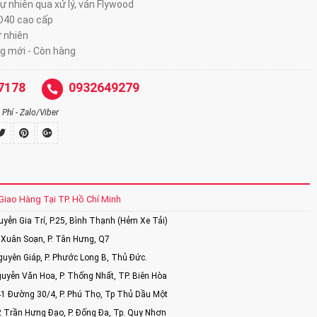
tự nhiên qua xử lý, ván Flywood
 D40 cao cấp
ự nhiên
g mới - Còn hàng
7178
0932649279
Phí - Zalo/Viber
Giao Hàng Tại TP. Hồ Chí Minh
ễn Gia Trí, P.25, Bình Thạnh (Hẻm Xe Tải)
Xuân Soạn, P. Tân Hưng, Q7
uyên Giáp, P. Phước Long B, Thủ Đức.
uyễn Văn Hoa, P. Thống Nhất, TP. Biên Hòa
1 Đường 30/4, P. Phú Thọ, Tp Thủ Dầu Một
2 Trần Hưng Đạo, P. Đống Đa, Tp. Quy Nhơn