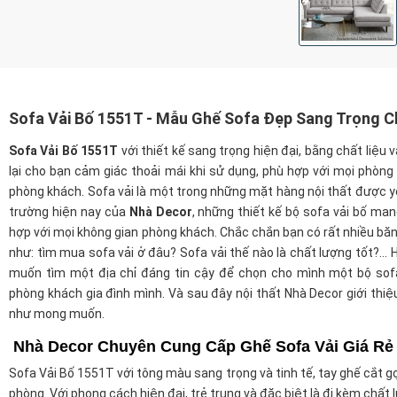
Sofa Vải Bố 1551T - Mẫu Ghế Sofa Đẹp Sang Trọng 
Sofa Vải Bố 1551T
với thiết kế sang trọng hiện đại, bằng chất liệu 
lại cho bạn cảm giác thoải mái khi sử dụng, phù hợp với mọi phòn
phòng khách. Sofa vải là một trong những mặt hàng nội thất được yê
trường hiện nay của
Nhà Decor
, những thiết kế bộ sofa vải bố ma
hợp với mọi không gian phòng khách. Chắc chắn bạn có rất nhiều băn
như: tìm mua sofa vải ở đâu? Sofa vải thế nào là chất lượng tốt?…
muốn tìm một địa chỉ đáng tin cậy để chọn cho mình một bộ sof
phòng khách gia đình mình. Và sau đây nội thất Nhà Decor giới thi
như mong muốn.
Nhà Decor Chuyên Cung Cấp Ghế Sofa Vải Giá Rẻ
Sofa Vải Bố 1551T với tông màu sang trọng và tinh tế, tay ghế cắt gọ
phòng. Với phong cách hiện đại, trẻ trung và đặc biệt là đi kèm chấ