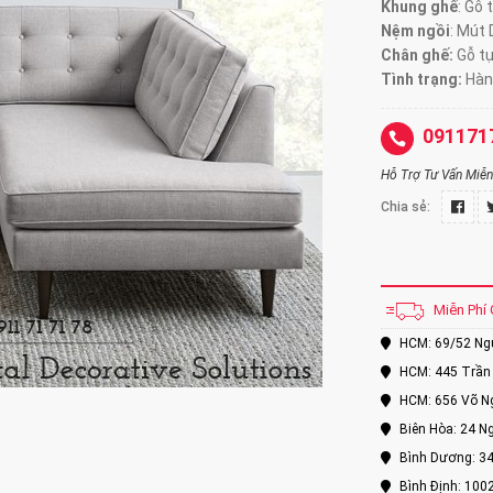
Khung ghế
: Gỗ 
Nệm ngồi
: Mút
Chân ghế:
Gỗ t
Tình trạng:
Hàn
091171
Hỗ Trợ Tư Vấn Miễn 
Chia sẻ:
Miễn Phí 
HCM: 69/52 Nguy
HCM: 445 Trần 
HCM: 656 Võ Ng
Biên Hòa: 24 Ng
Bình Dương: 34
Bình Định: 100