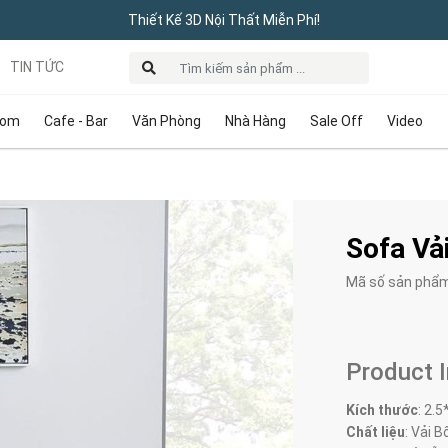
Thiết Kế 3D Nội Thất Miễn Phí!
TIN TỨC
oom
Cafe - Bar
Văn Phòng
Nhà Hàng
Sale Off
Video
Sofa Vả
Mã số sản phẩ
Product 
Kích thước
:
2.5
Chất liệu
: Vải B