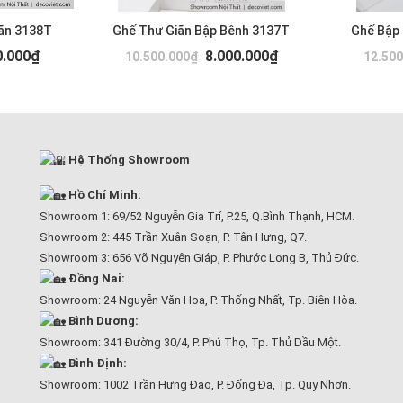
ãn 3138T
Ghế Thư Giãn Bập Bênh 3137T
Ghế Bập
0.000₫
8.000.000₫
10.500.000₫
12.50
Hệ Thống Showroom
Hồ Chí Minh:
Showroom 1: 69/52 Nguyễn Gia Trí, P.25, Q.Bình Thạnh, HCM.
Showroom 2: 445 Trần Xuân Soạn, P. Tân Hưng, Q7.
Showroom 3: 656 Võ Nguyên Giáp, P. Phước Long B, Thủ Đức.
Đồng Nai:
Showroom: 24 Nguyễn Văn Hoa, P. Thống Nhất, Tp. Biên Hòa.
Bình Dương:
Showroom: 341 Đường 30/4, P. Phú Thọ, Tp. Thủ Dầu Một.
Bình Định:
Showroom: 1002 Trần Hưng Đạo, P. Đống Đa, Tp. Quy Nhơn.