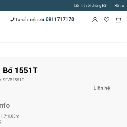
Liên hệ với chúng tôi
Hỗ trợ
0911717178
Tư vấn miễn phí:
i Bố 1551T
m:
SFVB1551T
Liên hệ
Info
*1.7*0.85m
ố.