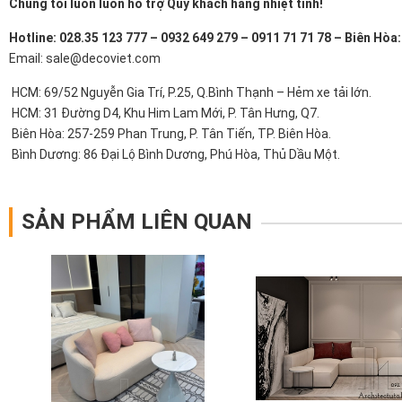
Chúng tôi luôn luôn hỗ trợ Quý khách hàng nhiệt tình!
Hotline: 028.35 123 777 – 0932 649 279 – 0911 71 71 78 – Biên Hòa
Email: sale@decoviet.com
HCM: 69/52 Nguyễn Gia Trí, P.25, Q.Bình Thạnh – Hẻm xe tải lớn.
HCM: 31 Đường D4, Khu Him Lam Mới, P. Tân Hưng, Q7.
Biên Hòa: 257-259 Phan Trung, P. Tân Tiến, TP. Biên Hòa.
Bình Dương: 86 Đại Lộ Bình Dương, Phú Hòa, Thủ Dầu Một.
SẢN PHẨM LIÊN QUAN