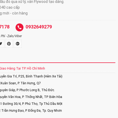
ầu đỏ qua xử lý, ván Flywood tạo dáng.
D40 cao cấp
 mới - còn hàng
7178
0932649279
Phí - Zalo/Viber
Giao Hàng Tại TP. Hồ Chí Minh
ễn Gia Trí, P.25, Bình Thạnh (Hẻm Xe Tải)
Xuân Soạn, P. Tân Hưng, Q7
uyên Giáp, P. Phước Long B, Thủ Đức.
uyễn Văn Hoa, P. Thống Nhất, TP. Biên Hòa
1 Đường 30/4, P. Phú Thọ, Tp Thủ Dầu Một
2 Trần Hưng Đạo, P. Đống Đa, Tp. Quy Nhơn