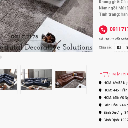
Khung ghế:
Gỗ d
Nệm ngồi
:
Mút 
Tình trạng:
hàng
091171
Hỗ Trợ Tư Vấn Miễn 
Chia sẻ:
Miễn Phí 
HCM: 69/52 Nguy
HCM: 445 Trần 
HCM: 656 Võ Ng
Biên Hòa: 24 Ng
Bình Dương: 34
Bình Định: 100