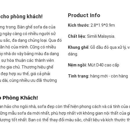
Product Info
 cho phòng khách!
Kích thước
:
2.8*1.9*0.9m
ng trọng. Bàn ghế sofa da của
ng ngày càng có nhiều người sử
Chất liệu:
Simili Malaysia.
 sắc, đa dạng chủng loại. Qua đó
căn hộ của mình. Cũng có nhiều
Khung ghế:
Gỗ dầu đỏ qua xử lý, 
ủy nhà do vậy bảng màu đa dạng
dáng.
g sự hòa thuận các thành viên
Nệm ngồi
:
Mút D40 cao cấp
 cho gia chủ. Thương hiệu ghế
ẹp hợp xu thế, giá cả phải
Tình trạng:
hàng mới - còn hàng
u dài, cùng nhiều ưu đãi thường
o Phòng Khách!
n hảo cho ngôi nhà, sofa đẹp còn thể hiện phong cách và cá tính của 
ng mẫu sofa da mới nhất, phù hợp nhất với không gian nội thất của g
 lượng tốt nhất. Bạn có thể thay đổi màu sắc, chất liệu và kích thước t