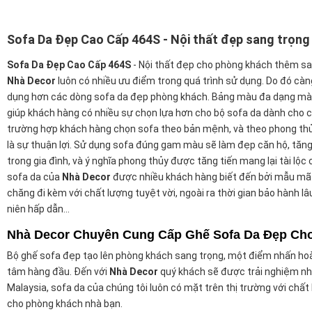
Sofa Da Đẹp Cao Cấp 464S - Nội thất đẹp sang trọng
Sofa Da Đẹp Cao Cấp 464S
- Nội thất đẹp cho phòng khách thêm sa
Nhà Decor
luôn có nhiều ưu điểm trong quá trình sử dụng. Do đó cà
dụng hơn các dòng sofa da đẹp phòng khách. Bảng màu đa dạng màu
giúp khách hàng có nhiều sự chọn lựa hơn cho bộ sofa da dành cho 
trường hợp khách hàng chọn sofa theo bản mệnh, và theo phong th
là sự thuận lợi. Sử dụng sofa đúng gam màu sẽ làm đẹp căn hộ, tăn
trong gia đình, và ý nghĩa phong thủy được tăng tiến mang lại tài lộc
sofa da của
Nhà Decor
được nhiều khách hàng biết đến bởi mẫu mã đ
chăng đi kèm với chất lượng tuyệt vời, ngoài ra thời gian bảo hành lâ
niên hấp dẫn...
Nhà Decor Chuyên Cung Cấp Ghế Sofa Da Đẹp Ch
Bộ ghế sofa đẹp tạo lên phòng khách sang trọng, một điểm nhấn hoà
tâm hàng đầu.
Đến với
Nhà Decor
quý khách sẽ được trải nghiệm nhữ
Malaysia, sofa da của chúng tôi luôn có mặt trên thị trường với chất
cho phòng khách nhà bạn.