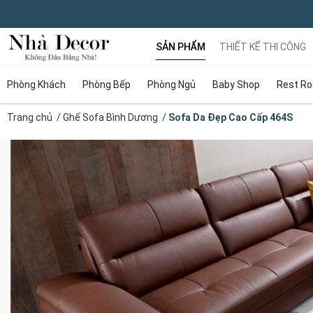
SẢN PHẨM
THIẾT KẾ THI CÔNG
Phòng Khách
Phòng Bếp
Phòng Ngủ
Baby Shop
Rest R
Trang chủ
/
Ghế Sofa Bình Dương
/
Sofa Da Đẹp Cao Cấp 464S