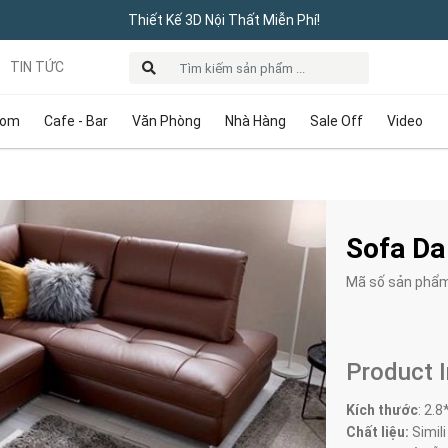
Thiết Kế 3D Nội Thất Miễn Phí!
TIN TỨC
oom
Cafe - Bar
Văn Phòng
Nhà Hàng
Sale Off
Video
Sofa Da
Mã số sản phẩ
Product 
Kích thước
:
2.8
Chất liệu:
Simili