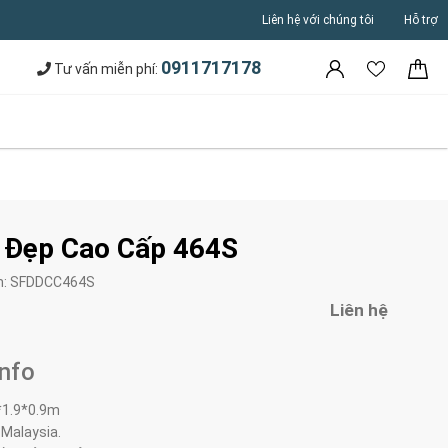
Liên hệ với chúng tôi
Hỗ trợ
0911717178
Tư vấn miễn phí:
 Đẹp Cao Cấp 464S
m:
SFDDCC464S
Liên hệ
Info
*1.9*0.9m
 Malaysia.