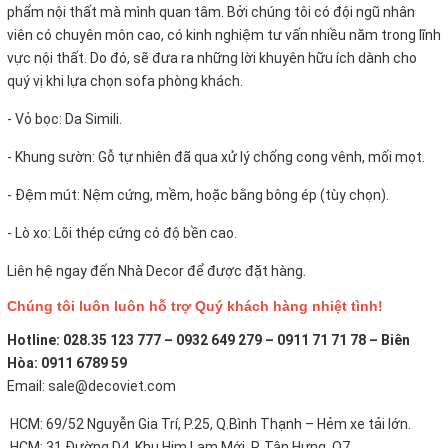
phẩm nội thất mà mình quan tâm. Bởi chúng tôi có đội ngũ nhân
viên có chuyên môn cao, có kinh nghiệm tư vấn nhiều năm trong lĩnh
vực nội thất. Do đó, sẽ đưa ra những lời khuyên hữu ích dành cho
quý vị khi lựa chọn sofa phòng khách.
- Vỏ bọc:
Da Simili.
- Khung sườn: Gỗ tự nhiên đã qua xử lý chống cong vênh, mối mọt.
- Đệm mút: Nệm cứng, mềm, hoặc bằng bông ép (tùy chọn).
- Lò xo: Lõi thép cứng có độ bền cao.
Liên hệ ngay đến Nhà Decor để được đặt hàng.
Chúng tôi luôn luôn hỗ trợ Quý khách hàng nhiệt tình!
Hotline: 028.35 123 777 – 0932 649 279 – 0911 71 71 78 – Biên
Hòa: 0911 6789 59
Email: sale@decoviet.com
HCM: 69/52 Nguyễn Gia Trí, P.25, Q.Bình Thạnh – Hẻm xe tải lớn.
HCM: 31 Đường D4, Khu Him Lam Mới, P. Tân Hưng, Q7.