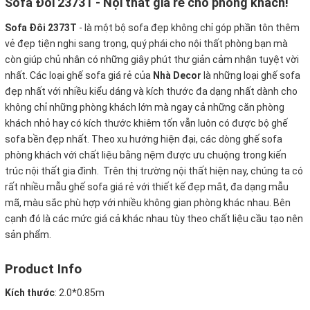
Sofa Đôi 2373T - Nội thất giá rẻ cho phòng khách!
Sofa Đôi 2373T
-
là một bộ sofa đẹp không chỉ góp phần tôn thêm
vẻ đẹp tiện nghi sang trọng, quý phái cho nội thất phòng bạn mà
còn giúp chủ nhân có những giây phút thư giản cảm nhận tuyệt vời
nhất. Các loại ghế sofa giá rẻ của
Nhà Decor
là những loại ghế sofa
đẹp nhất với nhiều kiểu dáng và kích thước đa dạng nhất dành cho
không chỉ những phòng khách lớn mà ngay cả những căn phòng
khách nhỏ hay có kích thước khiêm tốn vẫn luôn có được bộ ghế
sofa bền đẹp nhất. Theo xu hướng hiện đại, các dòng ghế sofa
phòng khách với chất liệu bằng nệm được ưu chuộng trong kiến
trúc nội thất gia đình. Trên thị trường nội thất hiện nay, chúng ta có
rất nhiều mẫu ghế sofa giá rẻ với thiết kế đẹp mắt, đa dạng mẫu
mã, màu sắc phù hợp với nhiều không gian phòng khác nhau. Bên
cạnh đó là các mức giá cả khác nhau tùy theo chất liệu cầu tạo nên
sản phẩm.
Product Info
Kích thước
:
2.0*0.85m